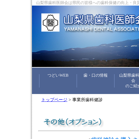
山梨県歯科医師会は県民の皆様への歯科保健の向上・良
つどいWEB
歯・口の情報
山梨県歯
会
のご紹
トップページ
> 事業所歯科健診