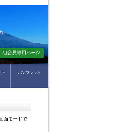
組合員専用ページ
報
パンフレット
全画面モードで