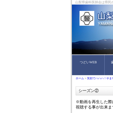
山梨県歯科医師会は県民の
つどいWEB
ホーム
>
笑顔でハハハ！やま
シーズン②
※動画を再生した際
視聴する事が出来ま