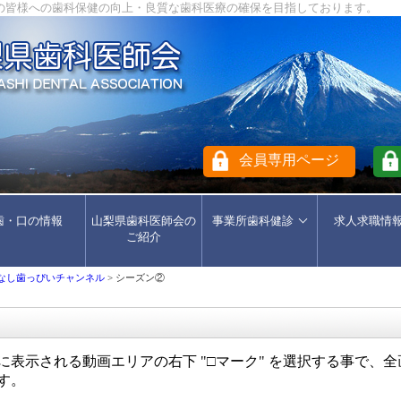
皆様への歯科保健の向上・良質な歯科医療の確保を目指しております。
会員専用ページ
歯・口の情報
山梨県歯科医師会の
事業所歯科健診
求人求職情
ご紹介
なし歯っぴいチャンネル
> シーズン②
に表示される動画エリアの右下 "□マーク" を選択する事で、
す。